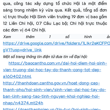
qua, công tác xây dựng tổ chức Hội là một điểm
sáng trong nhiệm kỳ vừa qua. Kết quả, tổng số đơn
vị trực thuộc Hội Sinh viên trường 19 đơn vị bao gồm
12 Liên Chi hội, 07 Câu Lạc bộ; Chi hội trực thuộc
các đơn vị 64 Chi hội.
Xem thêm 1 số hình ảnh
https://drive.google.com/drive/folders/1LIkr2eK
gV1?usp=drive_link
Một số trang thông tin điện tử đưa tin về Đại hội:
https://baocantho.com.vn/dai-hoi-diem-hoi-sinh-
vien-truong-dai-hoc-tay-do-thanh-cong-tot-dep-
a160402.html
http://thanhdoan.cantho.gov.vn/hoat-dong-cap-
thanh-pho/hoi-sinh-vien/sinh-vien-dai-hoc-tay-do-
ban-linh-sang-tao-tinh-nguyen-khoi-nghiep-hoi-
nhap/n4374.mt24h
https://doanthanhnien.vn/tin-tuc/hoi-sinh-vien-