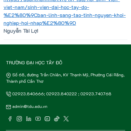
viet-nam/sinh-vien-dai-hoc-tay-do-
%E2%80%9Cban-linh-sang-tao-tinh-nguyen-khoi-
nghiep-hoi-nhap%E2%80%9D
Nguyễn Tài Lợi
TRƯỜNG ĐẠI HỌC TÂY ĐÔ
Số 68, đường Trần Chiên, KV Thạnh Mỹ, Phường Cái Răng,
Thành phố Cần Thơ
02923.840666; 02923.840222 ; 02923.740768
admin@tdu.edu.vn