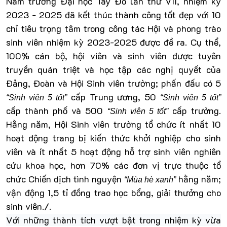
Nam trường Đại học Tây Đô lần thứ VII, nhiệm kỳ
2023 - 2025 đã kết thúc thành công tốt đẹp với 10
chỉ tiêu trọng tâm trong công tác Hội và phong trào
sinh viên nhiệm kỳ 2023-2025 được đề ra. Cụ thể,
100% cán bộ, hội viên và sinh viên được tuyên
truyền quán triệt và học tập các nghị quyết của
Ðảng, Ðoàn và
Hội Sinh viên
trường; phấn đấu có 5
cấp Trung ương, 50
“Sinh viên 5 tốt”
“Sinh viên 5 tốt”
cấp thành phố và 500
cấp trường.
“Sinh viên 5 tốt”
Hằng năm,
Hội Sinh viên
trường tổ chức ít nhất 10
hoạt động trang bị kiến thức khởi nghiệp cho sinh
viên và ít nhất 5 hoạt động hỗ trợ sinh viên nghiên
cứu khoa học, hơn 70% các đơn vị trực thuộc tổ
chức Chiến dịch tình nguyện
hằng năm;
“Mùa hè xanh”
vận động 1,5 tỉ đồng trao học bổng, giải thưởng cho
sinh viên./.
Với những thành tích vượt bật trong nhiệm kỳ vừa