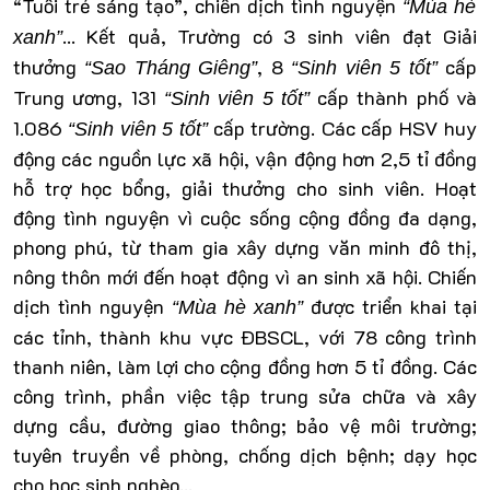
“Tuổi trẻ sáng tạo”, chiến dịch tình nguyện
“Mùa hè
... Kết quả, Trường có 3 sinh viên đạt Giải
xanh”
thưởng
, 8
cấp
“Sao Tháng Giêng”
“Sinh viên 5 tốt”
Trung ương, 131
cấp thành phố và
“Sinh viên 5 tốt”
1.086
cấp trường. Các cấp HSV huy
“Sinh viên 5 tốt”
động các nguồn lực xã hội, vận động hơn 2,5 tỉ đồng
hỗ trợ học bổng, giải thưởng cho sinh viên. Hoạt
động tình nguyện vì cuộc sống cộng đồng đa dạng,
phong phú, từ tham gia xây dựng văn minh đô thị,
nông thôn mới đến hoạt động vì an sinh xã hội. Chiến
dịch tình nguyện
được triển khai tại
“Mùa hè xanh”
các tỉnh, thành khu vực ÐBSCL, với 78 công trình
thanh niên, làm lợi cho cộng đồng hơn 5 tỉ đồng. Các
công trình, phần việc tập trung sửa chữa và xây
dựng cầu, đường giao thông; bảo vệ môi trường;
tuyên truyền về phòng, chống dịch bệnh; dạy học
cho học sinh nghèo...