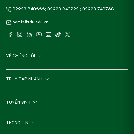
02923.840666; 02923.840222 ; 02923.740768
admin@tdu.edu.vn
VỀ CHÚNG TÔI
TRUY CẬP NHANH
TUYỂN SINH
THÔNG TIN