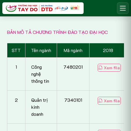
BẢN MÔ TẢ CHƯƠNG TRÌNH ĐÀO TẠO ĐẠI HỌC
STT
Tên ngành
Mã ngành
2018
1
Công
7480201
Xem file
nghệ
thông tin
2
Quản trị
7340101
Xem file
kinh
doanh