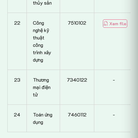
thủy sản
22
Công
7510102
Xem file
nghệ kỹ
thuật
công
trình xây
dựng
23
Thương
7340122
-
mại điện
tử
24
Toán ứng
7460112
-
dụng