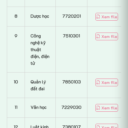
8
Dược học
7720201
Xem file
9
Công
7510301
Xem file
nghệ kỹ
thuật
điện, điện
tử
10
Quản lý
7850103
Xem file
đất đai
11
Văn học
7229030
Xem file
12
Luật kinh
7380107
Xem file