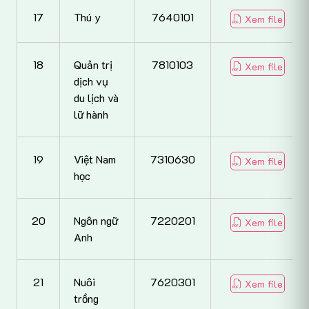
17
Thú y
7640101
Xem file
18
Quản trị
7810103
Xem file
dịch vụ
du lịch và
lữ hành
19
Việt Nam
7310630
Xem file
học
20
Ngôn ngữ
7220201
Xem file
Anh
21
Nuôi
7620301
Xem file
trồng