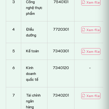
3
Công
7540101
Xem file
nghệ thực
phẩm
4
Điều
7720301
Xem file
dưỡng
5
Kế toán
7340301
Xem file
6
Kinh
7340120
-
doanh
quốc tế
7
Tài chính
7340201
Xem file
ngân
hàng