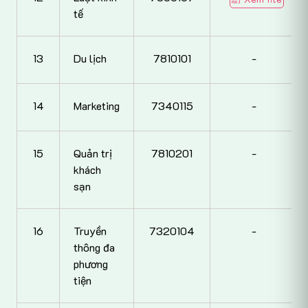
tế
13
Du lịch
7810101
-
14
Marketing
7340115
-
15
Quản trị
7810201
-
khách
sạn
16
Truyền
7320104
-
thông đa
phương
tiện