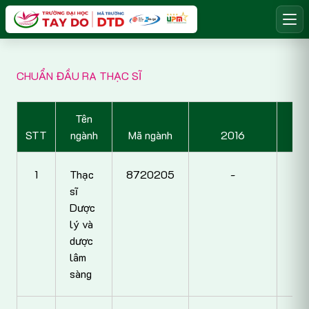
CHUẨN ĐẦU RA THẠC SĨ
Tên
STT
ngành
Mã ngành
2016
1
Thạc
8720205
-
sĩ
Dược
lý và
dược
lâm
sàng