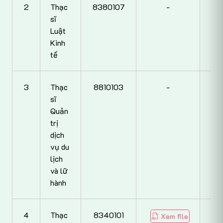
2
Thạc
8380107
-
sĩ
Luật
Kinh
tế
3
Thạc
8810103
-
sĩ
Quản
trị
dịch
vụ du
lịch
và lữ
hành
4
Thạc
8340101
Xem file