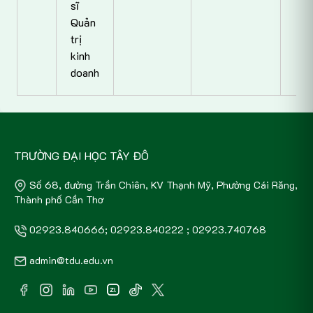
sĩ
Quản
trị
kinh
doanh
TRƯỜNG ĐẠI HỌC TÂY ĐÔ
Số 68, đường Trần Chiên, KV Thạnh Mỹ, Phường Cái Răng,
Thành phố Cần Thơ
02923.840666; 02923.840222 ; 02923.740768
admin@tdu.edu.vn