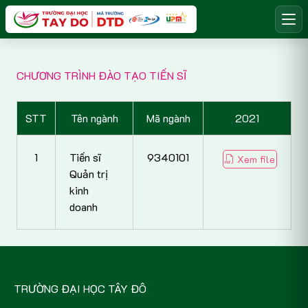
CHƯƠNG TRÌNH ĐÀO TẠO TIẾN SĨ
STT
Tên ngành
Mã ngành
2021
1
Tiến sĩ
9340101
Xem file
Quản trị
kinh
doanh
TRƯỜNG ĐẠI HỌC TÂY ĐÔ