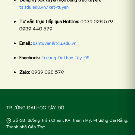
ts.tdu.edu.vn/xet-tuyen
Tư vấn trực tiếp qua Hotline:
0939 028 579 -
0939 440 579
Email:
bantuvan@tdu.edu.vn
Facebook:
Trường Đại học Tây Đô
Zalo:
0939 028 579
TRƯỜNG ĐẠI HỌC TÂY ĐÔ
Số 68, đường Trần Chiên, KV Thạnh Mỹ, Phường Cái Răng,
Thành phố Cần Thơ