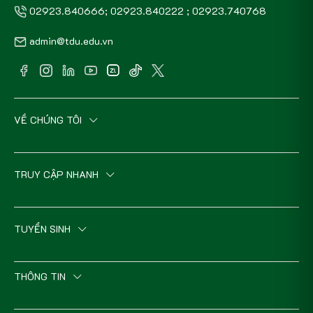
02923.840666; 02923.840222 ; 02923.740768
admin@tdu.edu.vn
VỀ CHÚNG TÔI
TRUY CẬP NHANH
TUYỂN SINH
THÔNG TIN