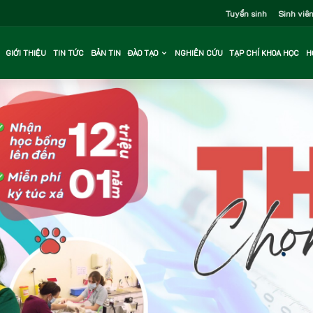
Tuyển sinh
Sinh viê
GIỚI THIỆU
TIN TỨC
BẢN TIN
ĐÀO TẠO
NGHIÊN CỨU
TẠP CHÍ KHOA HỌC
H