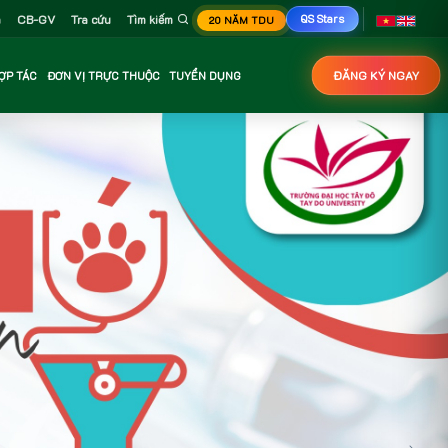
n
CB-GV
Tra cứu
Tìm kiếm
QS Stars
20 NĂM TDU
ỢP TÁC
ĐƠN VỊ TRỰC THUỘC
TUYỂN DỤNG
ĐĂNG KÝ NGAY