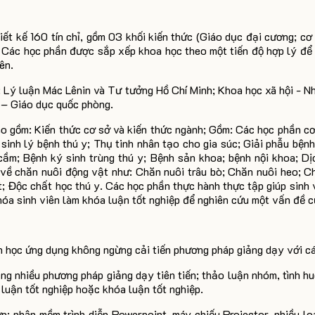
ết kế 160 tín chỉ, gồm 03 khối kiến thức (Giáo dục đại cương; cơ 
. Các học phần được sắp xếp khoa học theo một tiến độ hợp lý để
ên.
:
Lý luận Mác Lênin và Tư tưởng Hồ Chí Minh; Khoa học xã hội - Nh
t – Giáo dục quốc phòng.
ao gồm: Kiến thức cơ sở và kiến thức ngành; Gồm: Các học phần cơ 
sinh lý bệnh thú y; Thụ tinh nhân tạo cho gia súc; Giải phẫu bệnh
 cầm; Bệnh ký sinh trùng thú y; Bệnh sản khoa; bệnh nội khoa; Dịc
ề chăn nuôi động vật như: Chăn nuôi trâu bò; Chăn nuôi heo; Ch
; Độc chất học thú y. Các học phần thực hành thực tập giúp sinh 
hóa sinh viên làm khóa luận tốt nghiệp để nghiên cứu một vấn đề c
 học ứng dụng không ngừng cải tiến phương pháp giảng dạy với c
ụng nhiều phương pháp giảng dạy tiên tiến; thảo luận nhóm, tình h
u luận tốt nghiệp hoặc khóa luận tốt nghiệp.
ợp: phân mềm trình diễn Powerpoint, máy chiếu Projector, nhiều lo