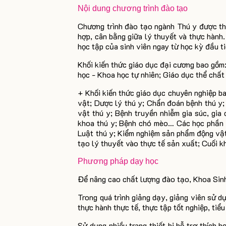
Nội dung chương trình đào tạo
Chương trình đào tạo ngành Thú y được thi
hợp, cân bằng giữa lý thuyết và thực hành
học tập của sinh viên ngay từ học kỳ đầu ti
Khối kiến thức giáo dục đại cương bao gồm
học - Khoa học tự nhiên; Giáo dục thể chấ
+ Khối kiến thức giáo dục chuyên nghiệp b
vật; Dược lý thú y; Chẩn đoán bệnh thú y; 
vật thú y; Bệnh truyền nhiễm gia súc, gia
khoa thú y; Bệnh chó mèo… Các học phần v
Luật thú y; Kiểm nghiệm sản phẩm động vật
tạo lý thuyết vào thực tế sản xuất; Cuối k
Phương pháp dạy học
Để nâng cao chất lượng đào tạo, Khoa Sinh
Trong quá trình giảng dạy, giảng viên sử d
thực hành thực tế, thực tập tốt nghiệp, tiể
Sử dụng nhiều trang thiết bị hỗ trợ thích h