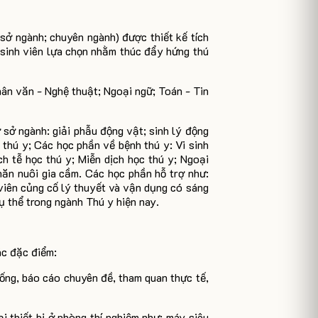
sở ngành; chuyên ngành) được thiết kế tích
 sinh viên lựa chọn nhằm thúc đẩy hứng thú
ân văn - Nghệ thuật; Ngoại ngữ; Toán - Tin
sở ngành: giải phẫu động vật; sinh lý động
 thú y; Các học phần về bệnh thú y: Vi sinh
h tễ học thú y; Miễn dịch học thú y; Ngoại
ăn nuôi gia cầm. Các học phần hỗ trợ như:
viên củng cố lý thuyết và vận dụng có sáng
ụ thể trong ngành Thú y hiện nay.
ác đặc điểm:
uống, báo cáo chuyên đề, tham quan thực tế,
ại thiết bị ở phòng thí nghiệm như: máy siêu