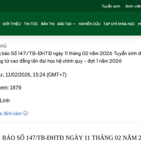
Tuyển sinh
Sinh viê
GIỚI THIỆU
TIN TỨC
BẢN TIN
ĐÀO TẠO
NGHIÊN CỨU
TẠP CHÍ KHOA HỌC
H
chủ
 báo Số 147/TB-ĐHTĐ ngày 11 tháng 02 năm 2026 Tuyển sinh đ
ng từ cao đẳng lên đại học hệ chính quy - đợt 1 năm 2026
, 11/02/2026, 15:24 (GMT+7)
em: 1879
Linh
le đính kèm
BÁO SỐ 147/TB-ĐHTĐ NGÀY 11 THÁNG 02 NĂM 2