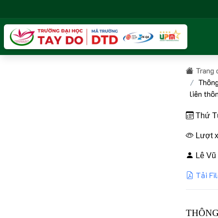
Trang 
Thông
liên thô
Thứ Tư
Lượt x
Lê Vũ 
Tải Fi
THÔNG 