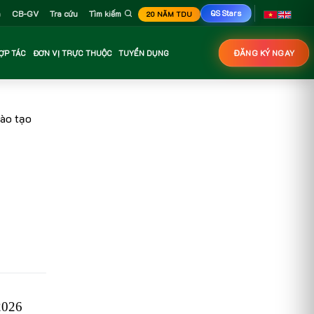
n
CB-GV
Tra cứu
Tìm kiếm
QS Stars
20 NĂM TDU
ỢP TÁC
ĐƠN VỊ TRỰC THUỘC
TUYỂN DỤNG
ĐĂNG KÝ NGAY
ào tạo
026