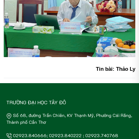
Tin bài: Thảo Ly
TRƯỜNG ĐẠI HỌC TÂY ĐÔ
Số 68, đường Trần Chiên, KV Thạnh Mỹ, Phường Cái Răng,
Thành phố Cần Thơ
02923.840666; 02923.840222 ; 02923.740768