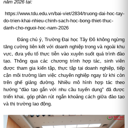
năm 2026 tại:
https://www.tdu.edu.vn/bai-viet/2834/truong-dai-hoc-tay-
do-trien-khai-nhieu-chinh-sach-hoc-bong-thiet-thuc-
danh-cho-nguoi-hoc-nam-2026
Đáng chú ý, Trường Đại học Tây Đô không ngừng
tăng cường liên kết với doanh nghiệp trong và ngoài khu
vực, đưa yếu tố thực tiễn vào xuyên suốt quá trình đào
tạo. Thông qua các chương trình hợp tác, sinh viên
được tham gia kiến tập, thực tập tại doanh nghiệp, tiếp
cận môi trường làm việc chuyên nghiệp ngay từ khi còn
trên ghế giảng đường. Nhiều mô hình hợp tác theo
hướng “đào tạo gắn với nhu cầu tuyển dụng” đã được
triển khai, góp phần rút ngắn khoảng cách giữa đào tạo
và thị trường lao động.