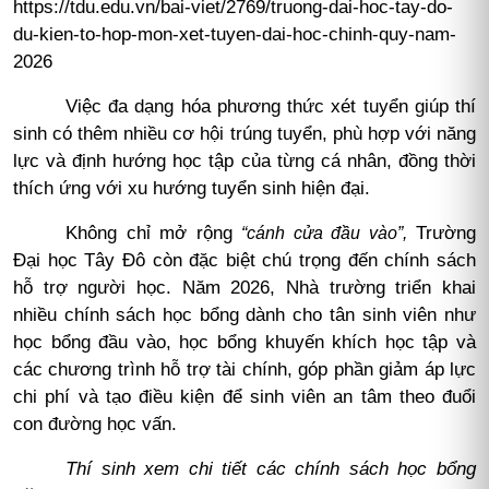
https://tdu.edu.vn/bai-viet/2769/truong-dai-hoc-tay-do-
du-kien-to-hop-mon-xet-tuyen-dai-hoc-chinh-quy-nam-
2026
Việc đa dạng hóa phương thức xét tuyển giúp thí
sinh có thêm nhiều cơ hội trúng tuyển, phù hợp với năng
lực và định hướng học tập của từng cá nhân, đồng thời
thích ứng với xu hướng tuyển sinh hiện đại.
Không chỉ mở rộng
Trường
“cánh cửa đầu vào”,
Đại học Tây Đô còn đặc biệt chú trọng đến chính sách
hỗ trợ người học. Năm 2026, Nhà trường triển khai
nhiều chính sách học bổng dành cho tân sinh viên như
học bổng đầu vào, học bổng khuyến khích học tập và
các chương trình hỗ trợ tài chính, góp phần giảm áp lực
chi phí và tạo điều kiện để sinh viên an tâm theo đuổi
con đường học vấn.
Thí sinh xem chi tiết các chính sách học bổng