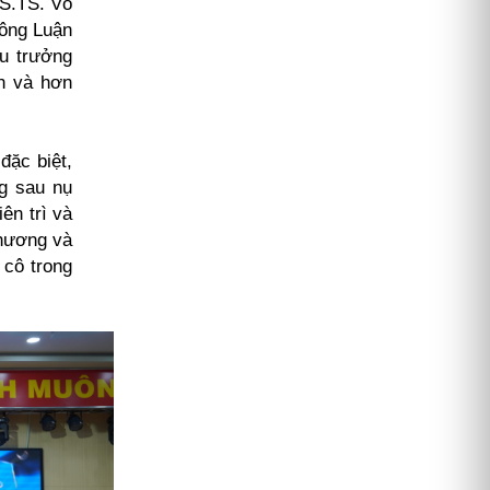
GS.TS. Võ
Công Luận
u trưởng
nh và hơn
đặc biệt,
ng sau nụ
ên trì và
thương và
 cô trong