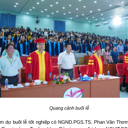
Quang cảnh buổi lễ
m dự buổi lễ tốt nghiệp có NGND.PGS.TS. Phan Văn Thơm