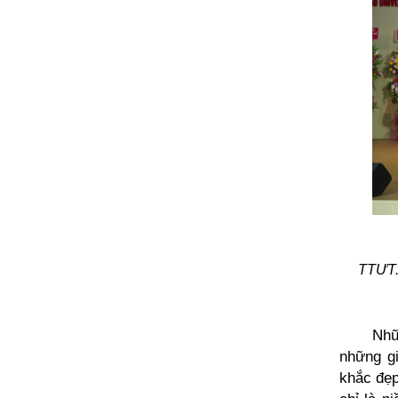
TTƯT.G
Nhữ
những g
khắc đẹp