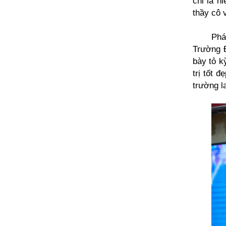
chỉ là n
thầy cô 
Phá
Trường Đ
bày tỏ k
trị tốt 
trường l