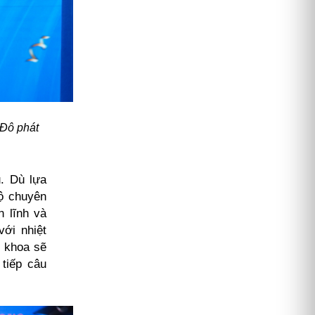
 Đô phát
u. Dù lựa
độ chuyên
n lĩnh và
ới nhiệt
n khoa sẽ
tiếp câu