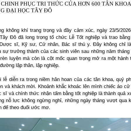
 CHINH PHỤC TRI THỨC CỦA HƠN 600 TÂN KHOA
G ĐẠI HỌC TÂY ĐÔ
ng không khí trang trọng và đầy cảm xúc, ngày 23/5/202
Tây Đô đã long trọng tổ chức Lễ Tốt nghiệp và trao bằn
Dược sĩ, Kỹ sư, Cử nhân, Bác sĩ thú y. Đây không chỉ l
 sự trưởng thành của các sinh viên sau những năm tháng
 rèn luyện mà còn là cột mốc quan trọng mở ra một hành 
 đường lập thân, lập nghiệp.
i lễ diễn ra trong niềm hân hoan của các tân khoa, quý p
ên và khách mời. Khoảnh khắc khoác lên mình chiếc áo cử
 sĩ và chính thức nhận tấm bằng tốt nghiệp là thành quả 
g nỗ lực không ngừng nghỉ, những ngày tháng vượt qua 
h để theo đuổi ước mơ.