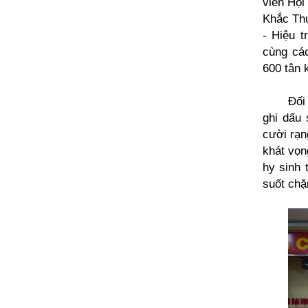
viên Hội
Khắc Thư
- Hiệu 
cùng các
600 tân 
Đối
ghi dấu 
cười rạn
khát vọn
hy sinh 
suốt chặ