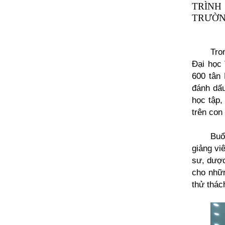
TRÌNH
TRƯỜN
Tro
Đại học 
600 tân 
đánh dấu
học tập,
trên con
Buổ
giảng vi
sư, dược
cho nhữn
thử thác