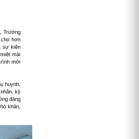
6, Trường
g cho hơn
à sự kiện
 miệt mài
trình mới
hụ huynh,
 nhân, kỹ
xứng đáng
khó khăn,