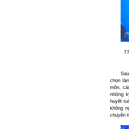
TT
Sau
chọn làm
môn, các
những k
huyết tu
không n
chuyện t