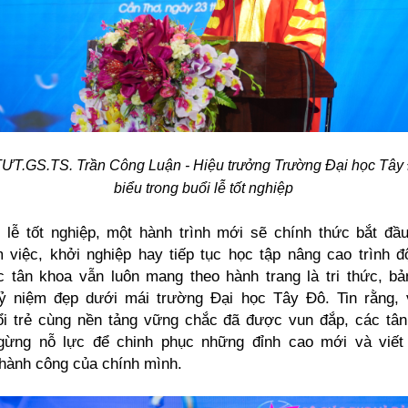
ƯT.GS.TS. Trần Công Luận - Hiệu trưởng Trường Đại học Tây
biểu trong buổi lễ tốt nghiệp
 lễ tốt nghiệp, một hành trình mới sẽ chính thức bắt đầ
 việc, khởi nghiệp hay tiếp tục học tập nâng cao trình 
 tân khoa vẫn luôn mang theo hành trang là tri thức, bả
ỷ niệm đẹp dưới mái trường Đại học Tây Đô. Tin rằng, v
ổi trẻ cùng nền tảng vững chắc đã được vun đắp, các tâ
gừng nỗ lực để chinh phục những đỉnh cao mới và viết 
hành công của chính mình.