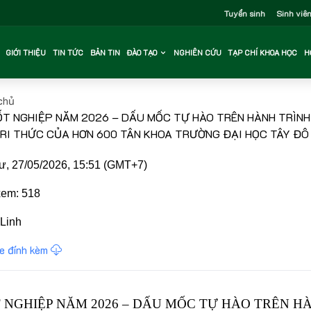
Tuyển sinh
Sinh viê
GIỚI THIỆU
TIN TỨC
BẢN TIN
ĐÀO TẠO
NGHIÊN CỨU
TẠP CHÍ KHOA HỌC
H
chủ
ỐT NGHIỆP NĂM 2026 – DẤU MỐC TỰ HÀO TRÊN HÀNH TRÌNH
RI THỨC CỦA HƠN 600 TÂN KHOA TRƯỜNG ĐẠI HỌC TÂY ĐÔ
, 27/05/2026, 15:51 (GMT+7)
em: 518
Linh
le đính kèm
T NGHIỆP NĂM 2026 – DẤU MỐC TỰ HÀO TRÊN H