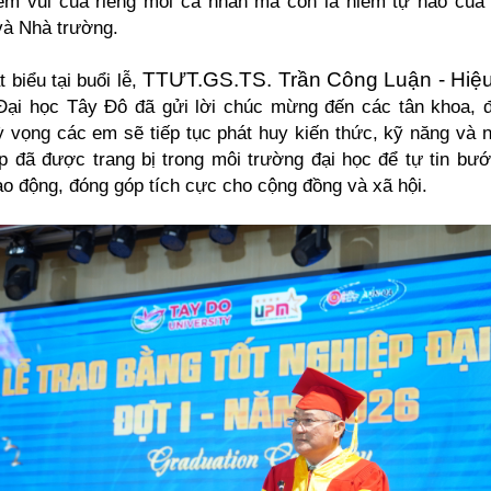
iềm vui của riêng mỗi cá nhân mà còn là niềm tự hào của 
và Nhà trường.
TTƯT.GS.TS. Trần Công Luận - Hiệu
t biểu tại buổi lễ,
ại học Tây Đô đã gửi lời chúc mừng đến các tân khoa, đ
ỳ vọng các em sẽ tiếp tục phát huy kiến thức, kỹ năng và 
đẹp đã được trang bị trong môi trường đại học để tự tin bướ
ao động, đóng góp tích cực cho cộng đồng và xã hội.