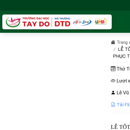
Trang 
LỄ T
PHỤC T
Thứ Tư
Lượt x
Lê Vũ 
Tải Fi
LỄ TỐ