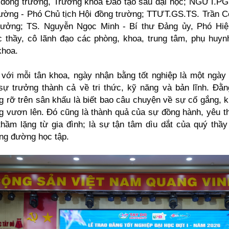
 đồng trường, Trưởng khoa Đào tạo sau đại học; NGƯT.P
ờng - Phó Chủ tịch Hội đồng trường; TTƯT.GS.TS. Trần 
trưởng; TS. Nguyễn Ngọc Minh - Bí thư Đảng ủy, Phó Hiệ
 thầy, cô lãnh đạo các phòng, khoa, trung tâm, phụ huy
khoa.
 với mỗi tân khoa, ngày nhận bằng tốt nghiệp là một ngày 
sự trưởng thành cả về tri thức, kỹ năng và bản lĩnh. Đằ
g rỡ trên sân khấu là biết bao câu chuyện về sự cố gắng, ki
g vươn lên. Đó cũng là thành quả của sự đồng hành, yêu 
thầm lặng từ gia đình; là sự tận tâm dìu dắt của quý thầy
ng đường học tập.