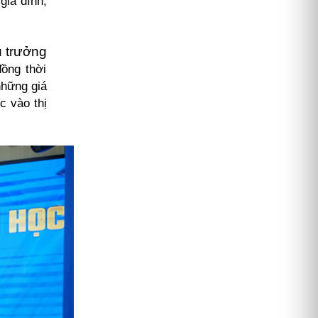
gia đình,
 trưởng
ồng thời
những giá
c vào thị