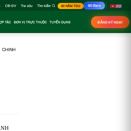
n
CB-GV
Tra cứu
Tìm kiếm
QS Stars
20 NĂM TDU
ỢP TÁC
ĐƠN VỊ TRỰC THUỘC
TUYỂN DỤNG
ĐĂNG KÝ NGAY
 CHINH
ÀNH