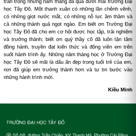
trân trọng những năm tháng đã qua dưới mái trường Đại
học Tây Đô. Một thanh xuân có những lần chênh vênh,
có những giọt nước mắt, có những nỗ lực âm thầm và
cả những thành quả ngọt ngào. Em biết ơn Trường Đại
học Tây Đô đã cho em cơ hội được học tập, trải nghiệm
và trưởng thành; biết ơn quý thầy cô đã luôn tận tâm
đồng hành, truyền đạt kiến thức và động viên em trên
suốt hành trình ấy. Những năm tháng học ở Trường Đại
học Tây Đô sẽ mãi là dấu ấn đẹp trong tuổi trẻ của em,
nơi đã giúp em trưởng thành hơn và tự tin bước vào
những hành trình mới.
Kiều Minh
TRƯỜNG ĐẠI HỌC TÂY ĐÔ
Số 68, đường Trần Chiên, KV Thạnh Mỹ, Phường Cái Răng,