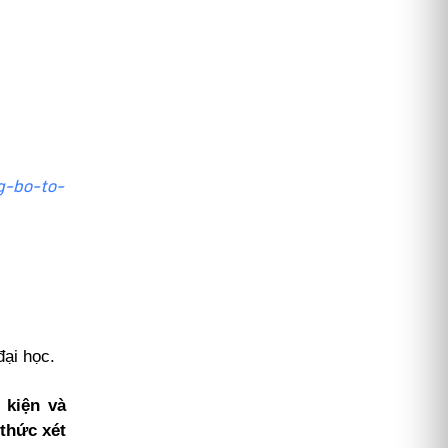
g-bo-to-
đại học.
 kiện và
thức xét