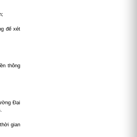
h;
ng để xét
yền thông
rường Đại
.
thời gian