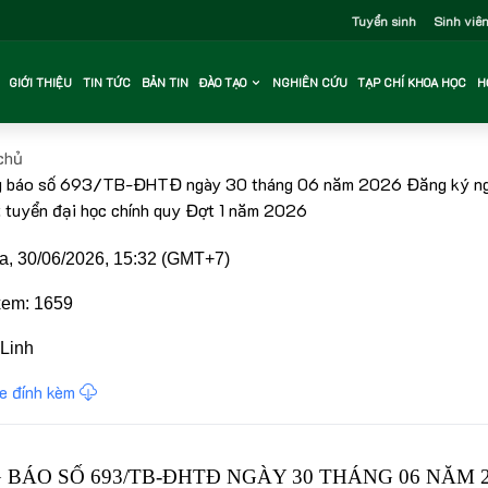
Tuyển sinh
Sinh viê
GIỚI THIỆU
TIN TỨC
BẢN TIN
ĐÀO TẠO
NGHIÊN CỨU
TẠP CHÍ KHOA HỌC
H
chủ
 báo số 693/TB-ĐHTĐ ngày 30 tháng 06 năm 2026 Đăng ký n
 tuyển đại học chính quy Đợt 1 năm 2026
, 30/06/2026, 15:32 (GMT+7)
em: 1659
Linh
le đính kèm
BÁO SỐ 693/TB-ĐHTĐ NGÀY 30 THÁNG 06 NĂM 2