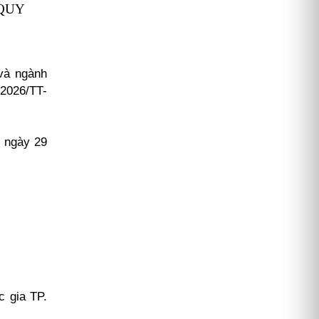
QUY
và ngành
2026/TT-
ô ngày 29
c gia TP.