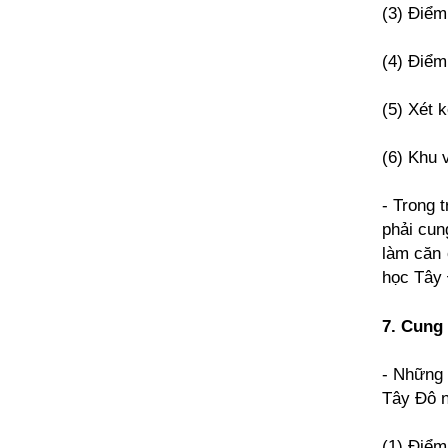
(3) Điểm
(4) Điểm
(5) Xét 
(6) Khu 
- Trong 
phải cun
làm căn 
học Tây 
7. Cung
- Những 
Tây Đô n
(1) Điểm