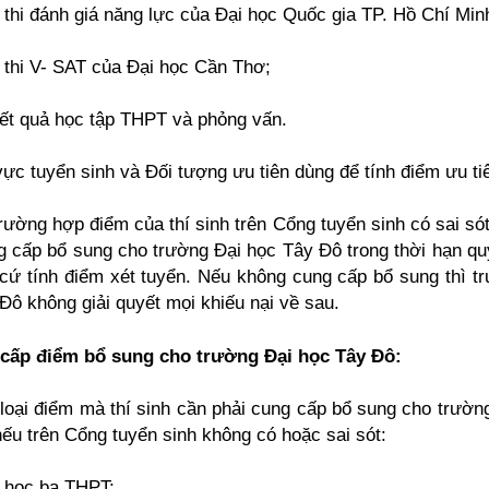
 thi đánh giá năng lực của Đại học Quốc gia TP. Hồ Chí Min
 thi V- SAT của Đại học Cần Thơ;
kết quả học tập THPT và phỏng vấn.
vực tuyển sinh và Đối tượng ưu tiên dùng để tính điểm ưu ti
trường hợp điểm của thí sinh trên Cổng tuyển sinh có sai sót,
g cấp bổ sung cho trường Đại học Tây Đô trong thời hạn qu
cứ tính điểm xét tuyển. Nếu không cung cấp bổ sung thì t
Đô không giải quyết mọi khiếu nại về sau.
 cấp điểm bổ sung cho trường Đại học Tây Đô:
loại điểm mà thí sinh cần phải cung cấp bổ sung cho trườn
ếu trên Cổng tuyển sinh không có hoặc sai sót:
 học bạ THPT;