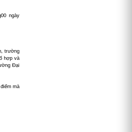
g00 ngày
n, trường
tổ hợp và
rường Đại
i điểm mà