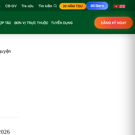
n
CB-GV
Tra cứu
Tìm kiếm
QS Stars
20 NĂM TDU
ỢP TÁC
ĐƠN VỊ TRỰC THUỘC
TUYỂN DỤNG
ĐĂNG KÝ NGAY
guyện
026