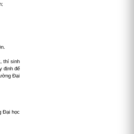
h;
ên.
 thí sinh
y định để
rường Đại
g Đại học