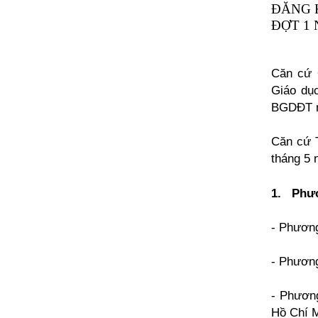
ĐĂNG 
ĐỢT 1 
Căn cứ 
Giáo dụ
BGDĐT ng
Căn cứ T
tháng 5 
1. Phươ
- Phương
- Phương
- Phương
Hồ Chí M