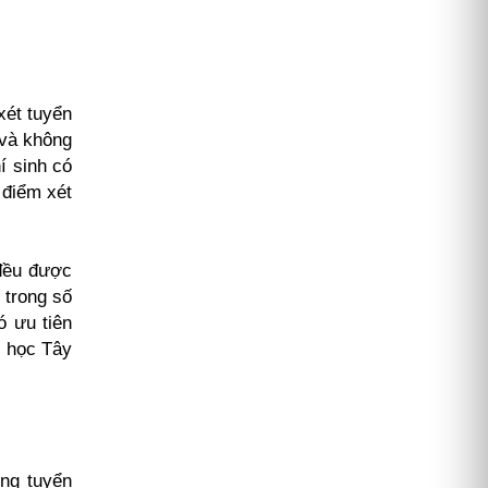
xét tuyển
 và không
í sinh có
 điểm xét
 đều được
 trong số
ó ưu tiên
i học Tây
ổng tuyển