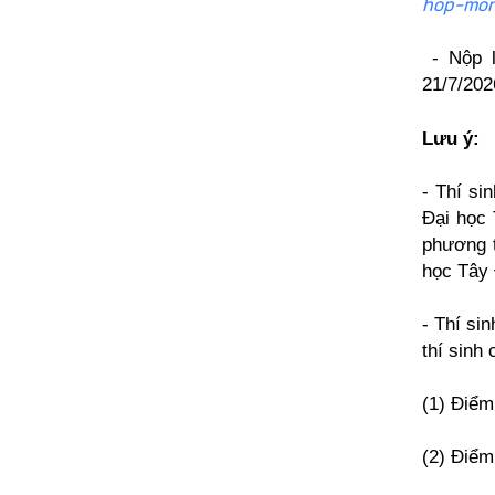
hop-mon
- Nộp 
21/7/202
Lưu ý:
- Thí si
Đại học 
phương t
học Tây 
- Thí si
thí sinh
(1) Điểm
(2) Điểm