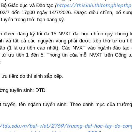
(
https://thisinh.thitotnghiepthp
 Bộ Giáo dục và Đào tạo
02/7 đến 17g00 ngày 14/7/2026. Được điều chỉnh, bổ su
 tuyển trong thời hạn đăng ký.
nh được đăng ký tối đa 15 NVXT đại học chính quy chung 
nh và tất cả các nguyện vọng phải được xếp thứ tự ưu ti
ấp (1 là ưu tiên cao nhất). Các NVXT vào ngành đào tạo 
 từ ưu tiên 1 đến 5. Thông tin của mỗi NVXT trên Cổng t
:
ưu tiên: do thí sinh sắp xếp.
ờng tuyển sinh: DTD
 tuyển, tên ngành tuyển sinh: Theo danh mục của trườn
//tdu.edu.vn/bai-viet/2769/truong-dai-hoc-tay-do-con