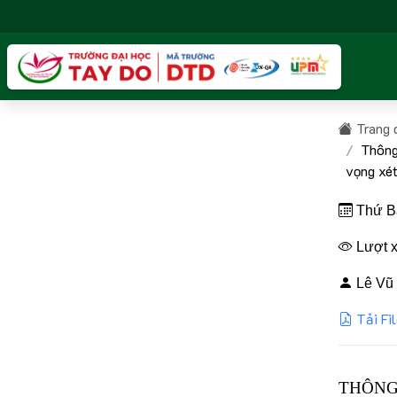
Trang 
Thông
vọng xét
Thứ Ba
Lượt x
Lê Vũ 
Tải Fi
THÔNG 