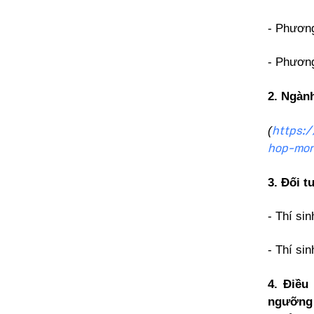
- Phương
- Phương
2. Ngành
https:
(
hop-mon
3. Đối t
- Thí si
- Thí si
4. Điều
ngưỡng 