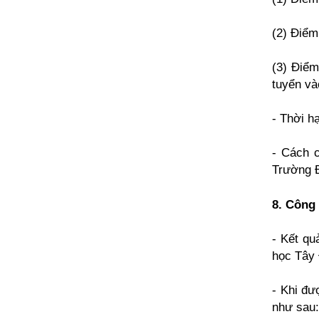
(2) Điểm
(3) Điểm
tuyển và
- Thời h
- Cách c
Trường Đ
8. Công 
- Kết qu
học Tây 
- Khi đư
như sau: