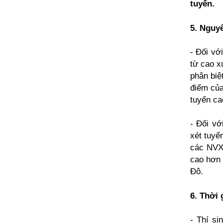
tuyển.
5. Nguyê
- Đối vớ
từ cao x
phân biệ
điểm của
tuyển ca
- Đối vớ
xét tuyể
các NVXT
cao hơn 
Đô.
6. Thời 
- Thí si