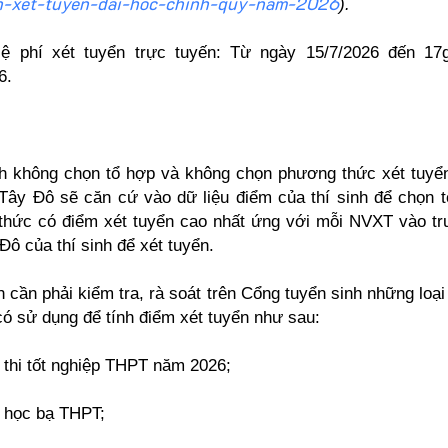
-xet-tuyen-dai-hoc-chinh-quy-nam-2026
).
lệ phí xét tuyển trực tuyến: Từ ngày 15/7/2026 đến 17
6.
nh không chọn tổ hợp và không chọn phương thức xét tuyể
Tây Đô sẽ căn cứ vào dữ liệu điểm của thí sinh để chọn 
hức có điểm xét tuyển cao nhất ứng với mỗi NVXT vào t
Đô của thí sinh để xét tuyển.
nh cần phải kiểm tra, rà soát trên Cổng tuyển sinh những loạ
 có sử dụng để tính điểm xét tuyển như sau:
 thi tốt nghiệp THPT năm 2026;
 học bạ THPT;