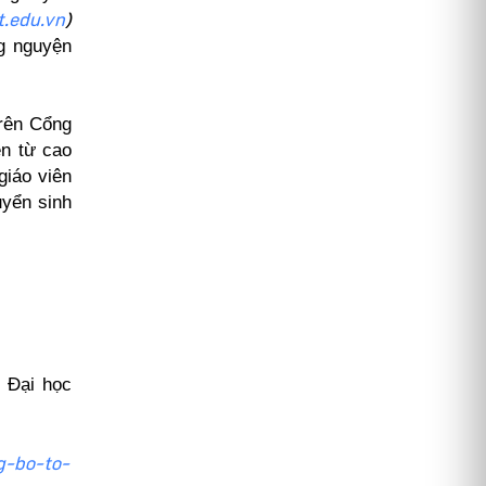
t.edu.vn
)
ng nguyện
trên Cổng
ên từ cao
giáo viên
uyển sinh
g Đại học
g-bo-to-