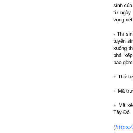
sinh của
từ ngày 
vọng xét
- Thí si
tuyển si
xuống th
phải xếp
bao gồm
+ Thứ tự 
+ Mã trư
+ Mã xét
Tây Đô
https:
(