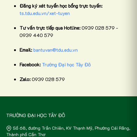
Đăng ký xét tuyển học bổng trực tuyến:
ts.tdu.edu.vn/xet-tuyen
Tư vấn trực tiếp qua Hotline:
0939 028 579 -
0939 440 579
Email:
bantuvan@tdu.edu.vn
Facebook:
Trường Đại học Tây Đô
Zalo:
0939 028 579
TRƯỜNG ĐẠI HỌC TÂY ĐÔ
Số 68, đường Trần Chiên, KV Thạnh Mỹ, Phường Cái Răng,
Thành phố Cần Thơ